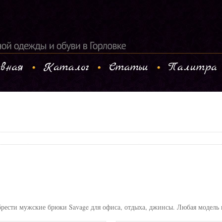
рести мужские брюки Savage для офиса, отдыха, джинсы. Любая модель и