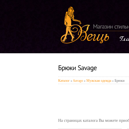
Каталог
»
Savage
»
Мужская одежда
» Брюки
На страницах каталога Вы можете приоб