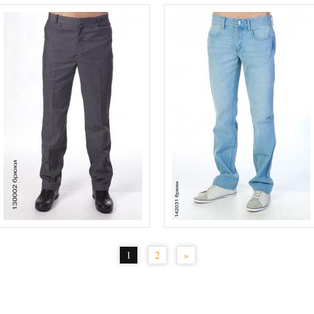
1
2
»