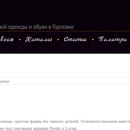
одежда
стильные, простые формы без лишних деталей. Отличается высоким каче
-же под торговыми марками People и Lavine.