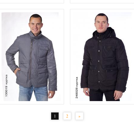
1
2
»